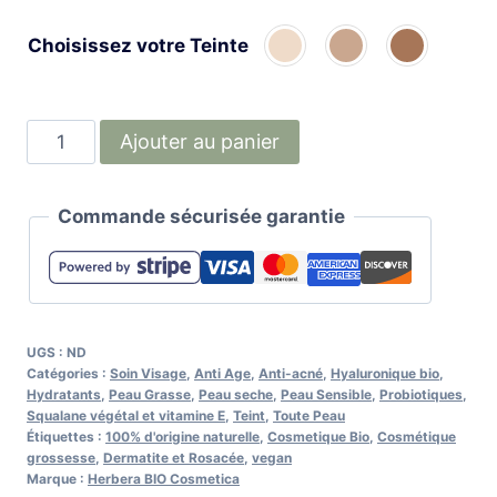
Choisissez votre Teinte
quantité
Ajouter au panier
de
BB
Commande sécurisée garantie
Crème
Hyaluronique
Bio
et
Vegan
UGS :
ND
HERBERA
Catégories :
Soin Visage
,
Anti Age
,
Anti-acné
,
Hyaluronique bio
,
Hydratants
,
Peau Grasse
,
Peau seche
,
Peau Sensible
,
Probiotiques
,
Squalane végétal et vitamine E
,
Teint
,
Toute Peau
Étiquettes :
100% d'origine naturelle
,
Cosmetique Bio
,
Cosmétique
grossesse
,
Dermatite et Rosacée
,
vegan
Marque :
Herbera BIO Cosmetica