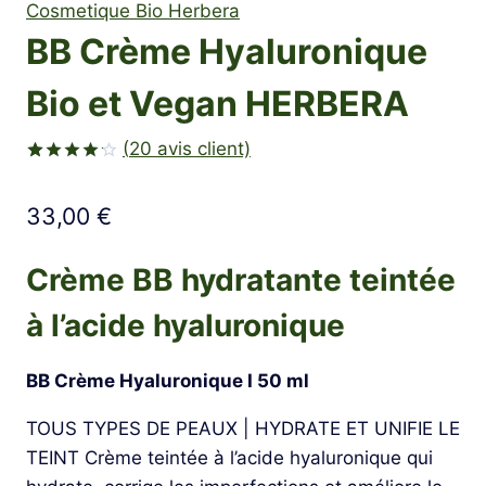
Cosmetique Bio Herbera
BB Crème Hyaluronique
Bio et Vegan HERBERA
(
20
avis client)
Noté
20
4.20
sur
33,00
€
5 basé
sur
notations
client
Crème BB hydratante teintée
à l’acide hyaluronique
BB Crème Hyaluronique I 50 ml
TOUS TYPES DE PEAUX | HYDRATE ET UNIFIE LE
TEINT Crème teintée à l’acide hyaluronique qui