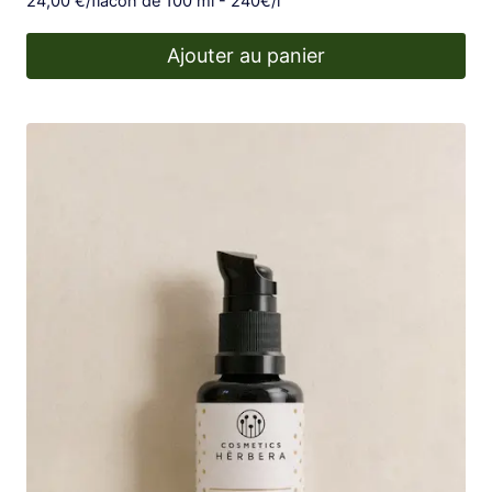
24,00
€
/flacon de 100 ml - 240€/l
4.38
sur 5
Ajouter au panier