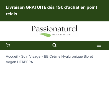
Aller
Livraison GRATUITE dés 15€ d'achat en point
au
relais
contenu
0
Accueil
-
Soin Visage
-
BB Crème Hyaluronique Bio et
Vegan HERBERA