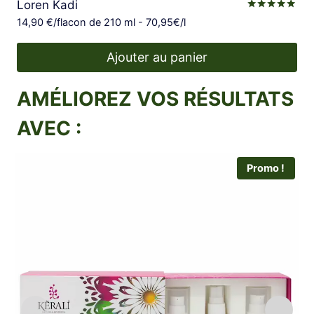
Loren Kadi
Note
14,90
€
/flacon de 210 ml - 70,95€/l
5.00
sur 5
Ajouter au panier
AMÉLIOREZ VOS RÉSULTATS
AVEC :
Promo !