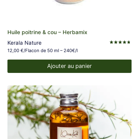
Huile poitrine & cou – Herbamix
Kerala Nature
Note
12,00
€
/Flacon de 50 ml – 240€/l
4.60
sur 5
Ajouter au panier