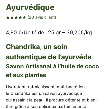
Ayurvédique
(
20
avis client)
Noté
20
4.70
sur 5
4,90
€
/Unité de 125 gr – 39,20€/kg
basé sur
notations
client
Chandrika, un soin
authentique de l’ayurvéda
Savon Artisanal à l’huile de coco
et aux plantes
Hydratant, rafraichissant, anti-bactérien,
le Chandrika est un savon ayurvédique
qui assainit la peau. Il procure détente et bien-
être grâce à son délicieux parfum oriental.