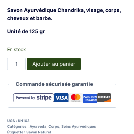
Savon Ayurvédique Chandrika, visage, corps,
cheveux et barbe.
Unité de 125 gr
En stock
quantité
Ajouter au panier
de
Chandrika
Commande sécurisée garantie
Savon
Ayurvédique
UGS :
KN103
Catégories :
Ayurveda
,
Corps
,
Soins Ayurvédiques
Étiquette :
Savon Naturel