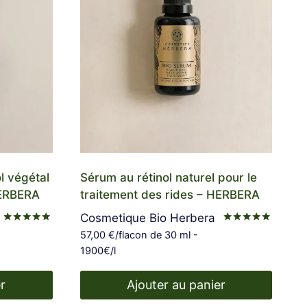
l végétal
Sérum au rétinol naturel pour le
HERBERA
traitement des rides – HERBERA
Cosmetique Bio Herbera
Note
Note
57,00
€
/flacon de 30 ml -
4.88
4.94
1900€/l
sur 5
sur 5
r
Ajouter au panier