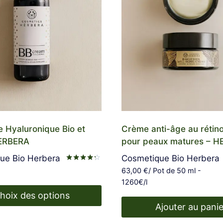
 Hyaluronique Bio et
Crème anti-âge au rétino
ERBERA
pour peaux matures – 
ue Bio Herbera
Cosmetique Bio Herbera
Note
63,00
€
/ Pot de 50 ml -
4.20
1260€/l
sur 5
hoix des options
Ajouter au panie