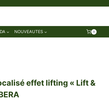
DA
NOUVEAUTES
0
alisé effet lifting « Lift &
RBERA