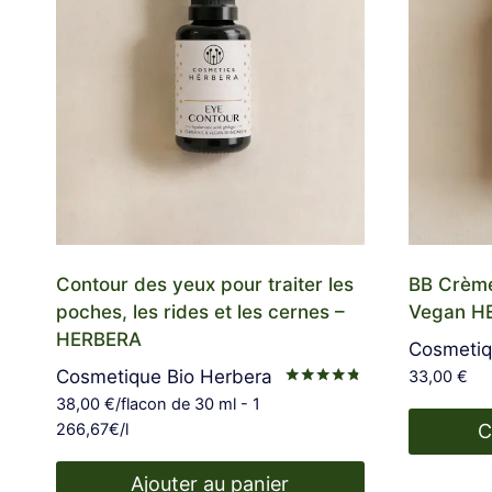
Contour des yeux pour traiter les
BB Crème
poches, les rides et les cernes –
Vegan H
HERBERA
Cosmetiq
Cosmetique Bio Herbera
33,00
€
Note
38,00
€
/flacon de 30 ml - 1
4.60
266,67€/l
C
sur 5
Ce
Ajouter au panier