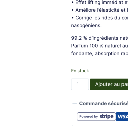
• Effet lifting immédiat 
• Améliore l’élasticité et
• Corrige les rides du c
nasogéniens.
99,2 % d’ingrédients nat
Parfum 100 % naturel au
fondante, absorption rap
En stock
quantité
Ajouter au pa
de
Traitement
Commande sécurisé
localisé
effet
lifting