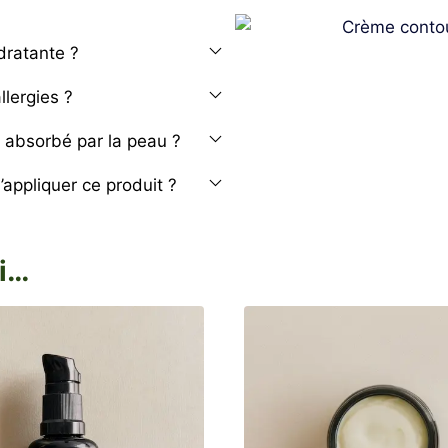
dratante ?
llergies ?
l absorbé par la peau ?
appliquer ce produit ?
i…