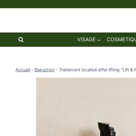
Aller
au
contenu
VISAGE
COSMETIQU
Accueil
-
Bakuchiol
-
Traitement localisé effet lifting "Lift