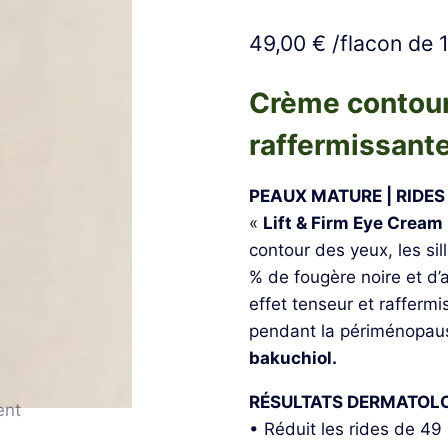
Noté
4
5.00
sur 5 basé
49,00
€
/flacon de 1
sur
notations
client
Crème contour 
raffermissante
PEAUX MATURE | RIDE
«
Lift & Firm Eye Cream
contour des yeux, les si
% de fougère noire et d’
effet tenseur et rafferm
pendant la périménopaus
bakuchiol.
RÉSULTATS DERMATOL
• Réduit les rides de 49 %