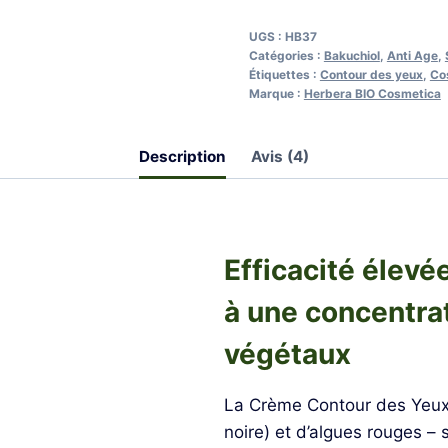
"Lift
&
UGS :
HB37
Firm"
Catégories :
Bakuchiol
,
Anti Age
,
Étiquettes :
Contour des yeux
,
Co
-
Marque :
Herbera BIO Cosmetica
HERBERA
Description
Avis (4)
Efficacité élev
à une concentra
végétaux
La Crème Contour des Yeux
noire) et d’algues rouges –