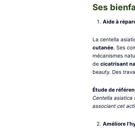
Ses bienfa
Aide à répar
La centella asiat
cutanée
. Ses co
mécanismes nature
de
cicatrisant n
beauty. Des trava
Étude de référe
Centella asiatica 
associant cet act
Améliore l’hy