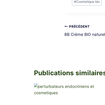
#
Cosmetique bio
de
la
publication :
Navigation
PRÉCÉDENT
BB Crème BIO naturel
de
l’article
Publications similaire