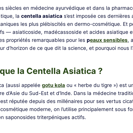
des siècles en médecine ayurvédique et dans la pharma
atique, la
centella asiatica
s’est imposée ces dernière
otaniques les plus plébiscités en dermo-cosmétique. Et p
fs — asiaticoside, madécassoside et acides asiatique 
des propriétés remarquables pour les
p
eaux sensibles
, 
r d’horizon de ce que dit la science, et pourquoi nous l
que la Centella Asiatica ?
ica (aussi appelée
gotu kola
ou « herbe du tigre ») est u
re d’Asie du Sud-Est et d’Inde. Dans la médecine traditi
 est réputée depuis des millénaires pour ses vertus cica
cosmétique moderne, on l’utilise principalement sous fo
en saponosides triterpéniques actifs.