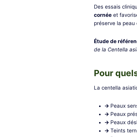
Des essais cliniq
cornée
et favoris
préserve la peau 
Étude de référe
de la Centella as
Pour quel
La centella asiati
→
Peaux sens
→
Peaux prés
→
Peaux désh
→
Teints tern