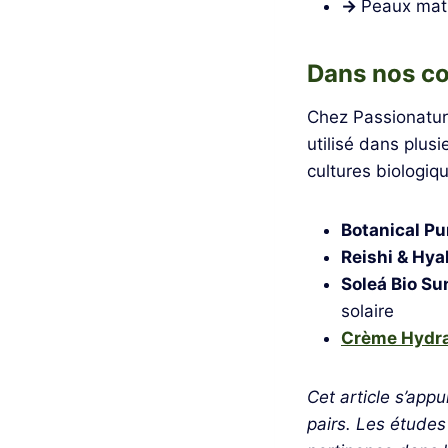
→
Peaux matu
Dans nos c
Chez Passionaturel
utilisé dans plus
cultures biologique
Botanical Pu
Reishi & Hya
Soleá Bio Su
solaire
Crème Hydra
Cet article s’appu
pairs. Les études