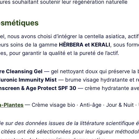
res souhaitant soutenir leur régénération naturelle
osmétiques
, nous avons choisi d’intégrer la centella asiatica, acti
ieurs soins de la gamme
HĒRBERA et KERALI
, sous forme
s, pour garantir la qualité et la pureté de l’actif.
re Cleansing Gel
— gel nettoyant doux qui préserve la 
luronic Immunity Mist
— brume visage hydratante et r
nscreen & Age Protect SPF 30
— crème hydratante ave
-Plantes
— Crème visage bio · Anti-âge · Jour & Nuit ·
ie sur des données issues de la littérature scientifique 
 citées ont été sélectionnées pour leur rigueur méthodol