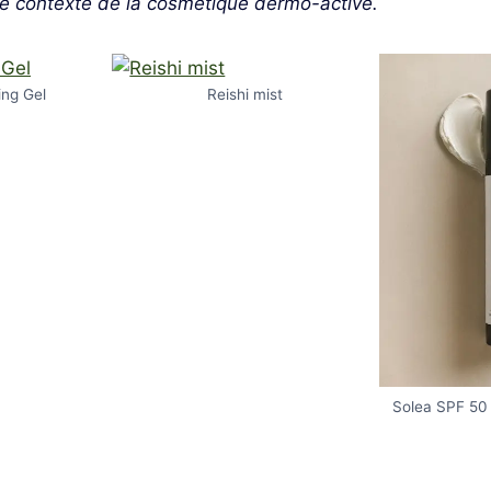
le contexte de la cosmétique dermo-active.
ing Gel
Reishi mist
Solea SPF 50 