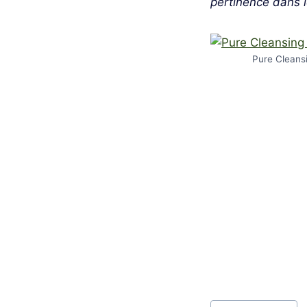
pertinence dans 
Pure Cleans
Étiquettes