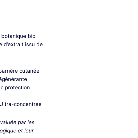
f botanique bio
 d’extrait issu de
barrière cutanée
égénérante
c protection
 Ultra-concentrée
évaluée par les
ogique et leur