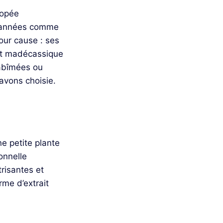
copée
s années comme
our cause : ses
et madécassique
abîmées ou
’avons choisie.
ne petite plante
onnelle
trisantes et
rme d’extrait