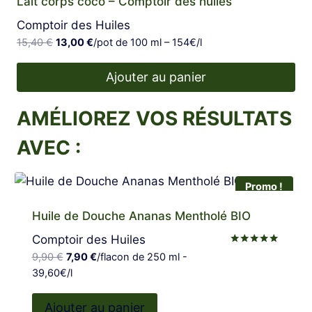
page
Lait corps coco – Comptoir des huiles
du
Comptoir des Huiles
produit
Le
Le
15,40
€
13,00
€
/pot de 100 ml – 154€/l
prix
prix
initial
actuel
Ajouter au panier
était :
est :
15,40 €.
13,00 €.
AMÉLIOREZ VOS RÉSULTATS
AVEC :
Promo !
Huile de Douche Ananas Mentholé BIO
Comptoir des Huiles
Note
Le
Le
9,90
€
7,90
€
/flacon de 250 ml -
5.00
prix
prix
39,60€/l
sur 5
initial
actuel
était :
est :
Ajouter au panier