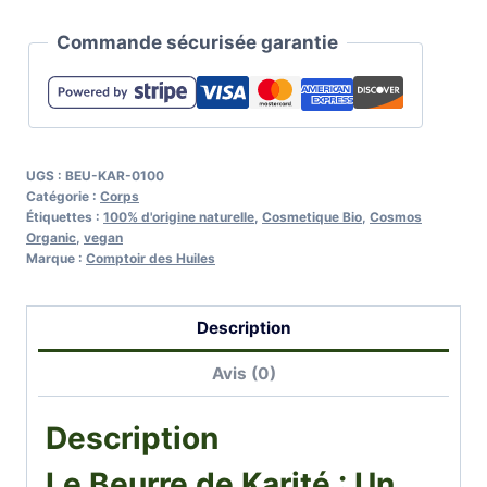
Le
Commande sécurisée garantie
Beurre
de
karité
UGS :
BEU-KAR-0100
Catégorie :
Corps
Étiquettes :
100% d'origine naturelle
,
Cosmetique Bio
,
Cosmos
Organic
,
vegan
Marque :
Comptoir des Huiles
Description
Avis (0)
Description
Le Beurre de Karité : Un