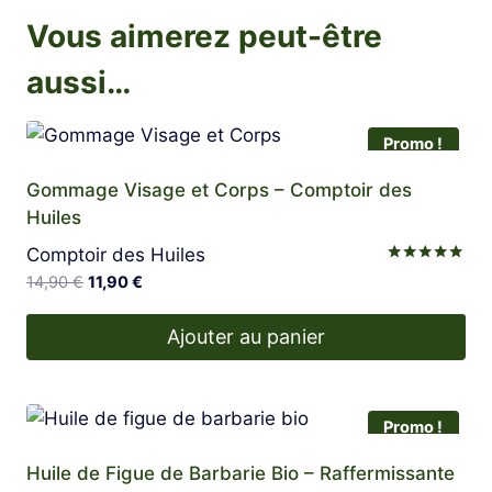
Vous aimerez peut-être
aussi…
Promo !
Gommage Visage et Corps – Comptoir des
Huiles
Comptoir des Huiles
Note
Le
Le
14,90
€
11,90
€
5.00
prix
prix
sur 5
initial
actuel
Ajouter au panier
était :
est :
14,90 €.
11,90 €.
Promo !
Huile de Figue de Barbarie Bio – Raffermissante