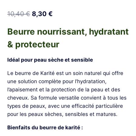
Le
Le
10,40
€
8,30
€
prix
prix
Beurre nourrissant, hydratant
initial
actuel
& protecteur
était :
est :
10,40 €.
8,30 €.
Idéal pour peau sèche et sensible
Le beurre de Karité est un soin naturel qui offre
une solution complète pour l’hydratation,
l’apaisement et la protection de la peau et des
cheveux. Sa formule versatile convient à tous les
types de peaux, avec une efficacité particulière
pour les peaux sèches, sensibles et matures.
Bienfaits du beurre de karité :