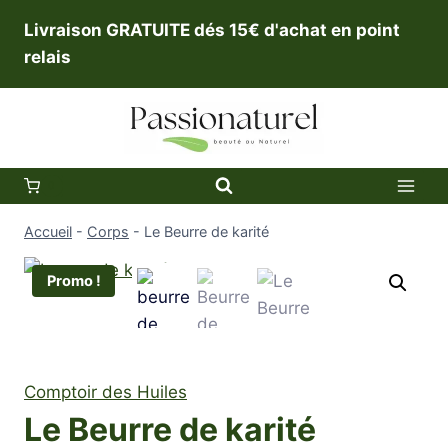
Aller
Livraison GRATUITE dés 15€ d'achat en point
au
relais
contenu
0
Accueil
-
Corps
-
Le Beurre de karité
Promo !
Comptoir des Huiles
Le Beurre de karité