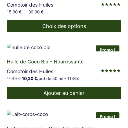
Comptoir des Huiles
Note
Plage
15,90
€
–
39,90
€
4.67
de
sur 5
prix :
Choix des options
15,90 €
Ce
à
produit
39,90 €
Promo !
a
plusieurs
Huile de Coco Bio – Nourrissante
variations.
Comptoir des Huiles
Les
Note
Le
Le
11,40
€
10,20
€
/pot de 50 ml - 114€/l
4.67
options
prix
prix
sur 5
peuvent
initial
actuel
Ajouter au panier
être
était :
est :
11,40 €.
10,20 €.
choisies
sur
Promo !
la