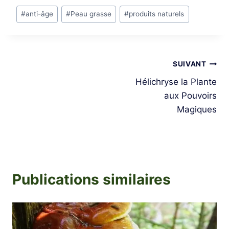
Étiquettes
#
anti-âge
#
Peau grasse
#
produits naturels
de
la
publication :
Navigation
SUIVANT
Hélichryse la Plante
de
aux Pouvoirs
l’article
Magiques
Publications similaires