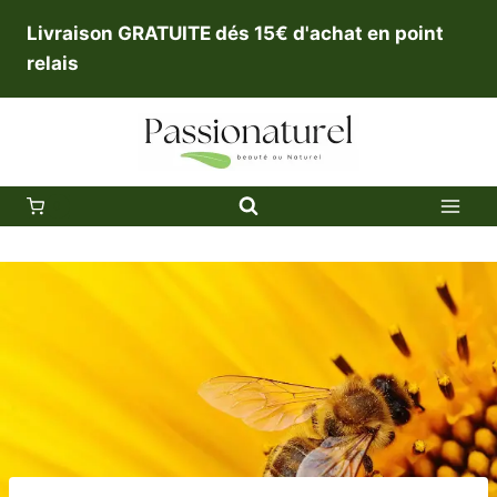
Aller
Livraison GRATUITE dés 15€ d'achat en point
au
relais
contenu
0