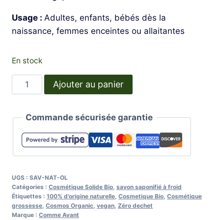
Usage :
Adultes, enfants, bébés dès la
naissance, femmes enceintes ou allaitantes
En stock
quantité
Ajouter au panier
de
Savon
Commande sécurisée garantie
à
l'huile
d'olive
UGS :
SAV-NAT-OL
Catégories :
Cosmétique Solide Bio
,
savon saponifié à froid
Étiquettes :
100% d'origine naturelle
,
Cosmetique Bio
,
Cosmétique
grossesse
,
Cosmos Organic
,
vegan
,
Zéro dechet
Marque :
Comme Avant