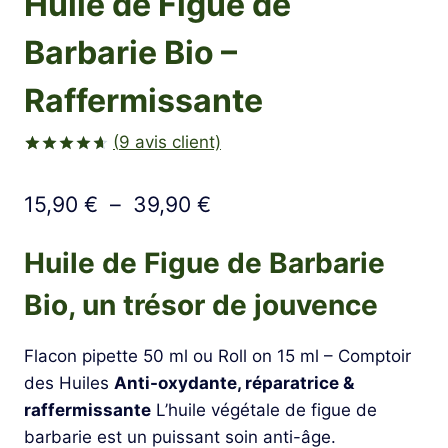
Huile de Figue de
Barbarie Bio –
Raffermissante
(
9
avis client)
Noté
9
4.67
sur 5
Plage
15,90
€
–
39,90
€
basé sur
notations
de
client
Huile de Figue de Barbarie
prix :
Bio, un trésor de jouvence
15,90 €
à
Flacon pipette 50 ml ou Roll on 15 ml – Comptoir
39,90 €
des Huiles
Anti-oxydante, réparatrice &
raffermissante
L’huile végétale de figue de
barbarie est un puissant soin anti-âge.