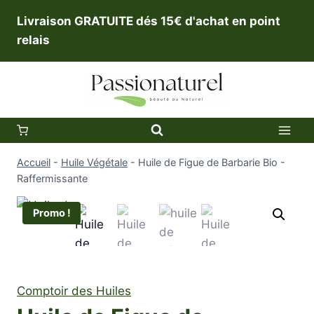
Aller
Livraison GRATUITE dés 15€ d'achat en point
au
relais
contenu
0
Accueil
-
Huile Végétale
-
Huile de Figue de Barbarie Bio -
Raffermissante
Promo !
Comptoir des Huiles