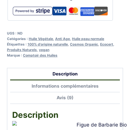
Figue
de
Barbarie
Bio
UGS :
ND
-
Catégories :
Huile Végétale
,
Anti Age
,
Huile peau normale
Étiquettes :
100% d'origine naturelle
,
Cosmos Organic
,
Ecocert
,
Raffermissante
Produits Naturels
,
vegan
Marque :
Comptoir des Huiles
Description
Informations complémentaires
Avis (9)
Description