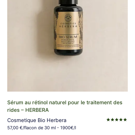
Sérum au rétinol naturel pour le traitement des
rides – HERBERA
Cosmetique Bio Herbera
Note
57,00
€
/flacon de 30 ml - 1900€/l
4.94
sur 5