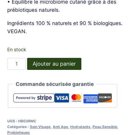
• Équilibre le microbiome cutané grâce à des
prébiotiques naturels.
Ingrédients 100 % naturels et 90 % biologiques.
VEGAN.
En stock
quantité
Ajouter au panier
de
Crème
Commande sécurisée garantie
hydratante
pour
Peaux
sensibles
et
UGS :
HB03RMC
rosacée
Catégories :
Soin Visage
,
Anti Age
,
Hydratants
,
Peau Sensible
,
Probiotiques
-