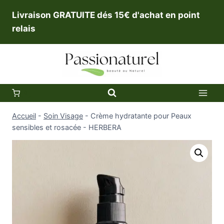
Aller
Livraison GRATUITE dés 15€ d'achat en point
au
relais
contenu
0
Accueil
-
Soin Visage
-
Crème hydratante pour Peaux
sensibles et rosacée - HERBERA