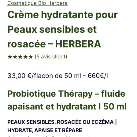
Cosmetique Bio Herbera
Crème hydratante pour
Peaux sensibles et
rosacée – HERBERA
(
5
avis client)
Noté
5
4.80
sur 5 basé
33,00
€
/flacon de 50 ml - 660€/l
sur
notations
client
Probiotique Thérapy – fluide
apaisant et hydratant I 50 ml
PEAUX SENSIBLES, ROSACÉE OU ECZÉMA |
HYDRATE, APAISE ET RÉPARE