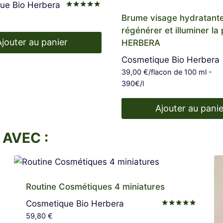
ue Bio Herbera
Note
Brume visage hydratant
5.00
sur 5
régénérer et illuminer la
Ajouter au panier
HERBERA
Cosmetique Bio Herbera
39,00
€
/flacon de 100 ml -
390€/l
Ajouter au panie
AVEC :
Routine Cosmétiques 4 miniatures
Cosmetique Bio Herbera
Note
59,80
€
5.00