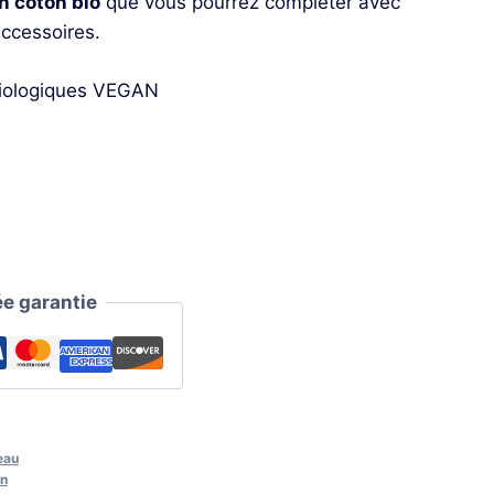
en coton bio
que vous pourrez compléter avec
accessoires.
 biologiques VEGAN
e garantie
eau
n