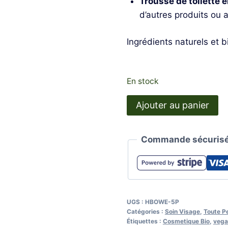
Trousse de toilette 
d’autres produits ou 
Ingrédients naturels et
En stock
quantité
Ajouter au panier
de
Routine
Commande sécurisé
Cosmétiques
5
miniatures
UGS :
HBOWE-5P
Catégories :
Soin Visage
,
Toute P
Étiquettes :
Cosmetique Bio
,
vega