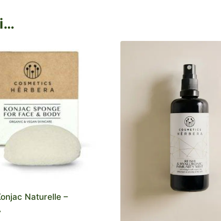
i…
onjac Naturelle –
A