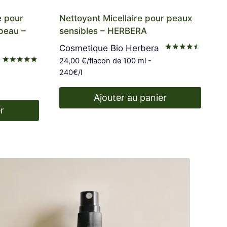
e pour
Nettoyant Micellaire pour peaux
 peau –
sensibles – HERBERA
Cosmetique Bio Herbera
Note
24,00
€
/flacon de 100 ml -
4.38
Note
240€/l
sur 5
4.88
sur 5
Ajouter au panier
r