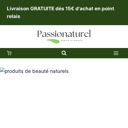
Aller
Livraison GRATUITE dés 15€ d'achat en point
au
relais
contenu
0