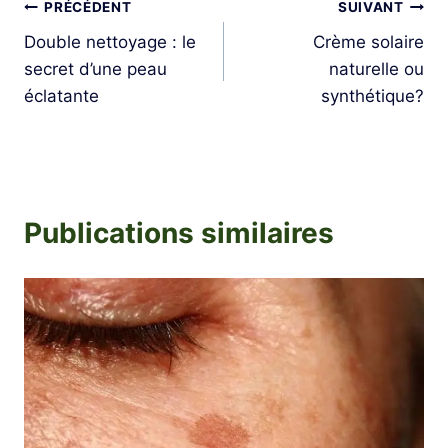
Navigation
PRÉCÉDENT
SUIVANT
Double nettoyage : le
Crème solaire
de
secret d’une peau
naturelle ou
l’article
éclatante
synthétique?
Publications similaires