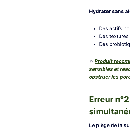
Hydrater sans al
Des actifs n
Des textures
Des probiotiq
✨
Produit recom
sensibles et réa
obstruer les por
Erreur n°2 
simultan
Le piège de la s