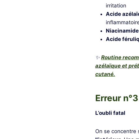
irritation
Acide azéla
inflammatoir
Niacinamide
Acide féruli
✨
Routine reco
azélaïque et préb
cutané.
Erreur n°3
L’oubli fatal
On se concentre 