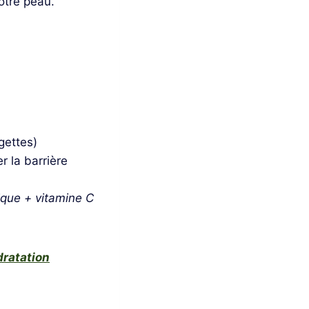
otre peau.
gettes)
r la barrière
ique + vitamine C
ratation