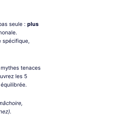
pas seule :
plus
monale.
 spécifique,
s mythes tenaces
ouvrez les 5
équilibrée.
(mâchoire,
nez).