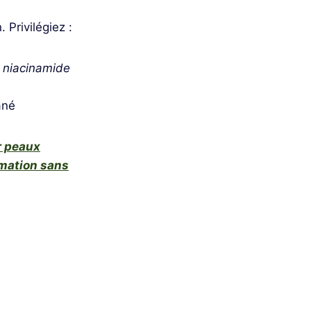
Privilégiez :
, niacinamide
ané
r peaux
mmation sans