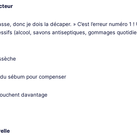
cteur
se, donc je dois la décaper. » C’est l’erreur numéro 1 ! 
essifs (alcool, savons antiseptiques, gommages quotidie
ssèche
t du sébum pour compenser
bouchent davantage
elle