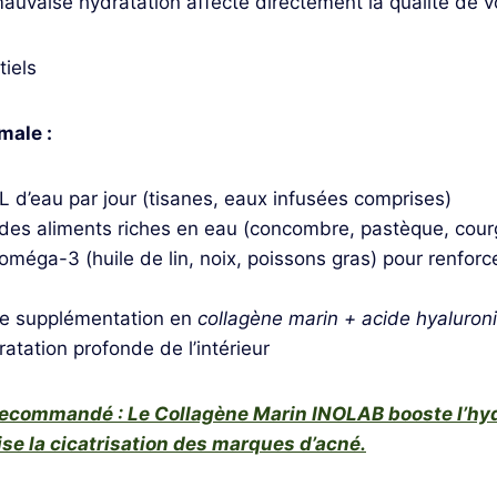
auvaise hydratation affecte directement la qualité de v
iels
male :
L d’eau par jour (tisanes, eaux infusées comprises)
s aliments riches en eau (concombre, pastèque, cour
oméga-3 (huile de lin, noix, poissons gras) pour renforce
e supplémentation en
collagène marin + acide hyaluron
atation profonde de l’intérieur
commandé : Le Collagène Marin INOLAB booste l’hyd
ise la cicatrisation des marques d’acné.