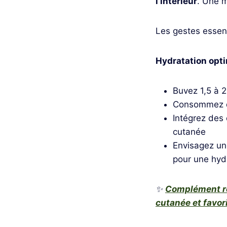
l’intérieur
. Une m
Les gestes essent
Hydratation opti
Buvez 1,5 à 2
Consommez de
Intégrez des 
cutanée
Envisagez un
pour une hydr
✨
Complément re
cutanée et favor