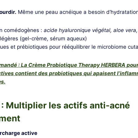
ourdir.
Même une peau acnéique a besoin d’hydratation. 
on comédogènes :
acide hyaluronique végétal, aloe vera
 légères (gel-crème, sérum aqueux)
ues et prébiotiques pour rééquilibrer le microbiome cut
mandé : La Crème Probiotique Therapy HERBERA pou
ctives contient des probiotiques qui apaisent l’infla
es.
: Multiplier les actifs anti-acné
ément
urcharge active