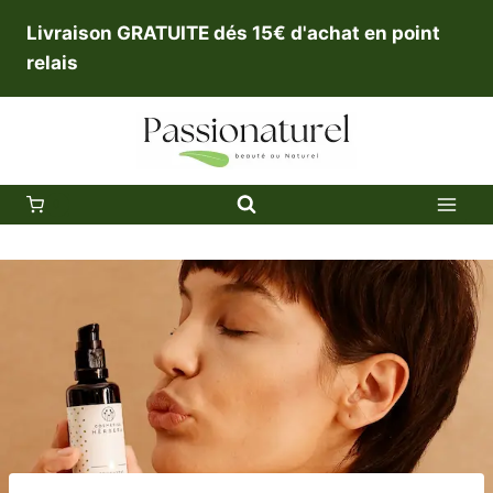
Aller
Livraison GRATUITE dés 15€ d'achat en point
au
relais
contenu
0