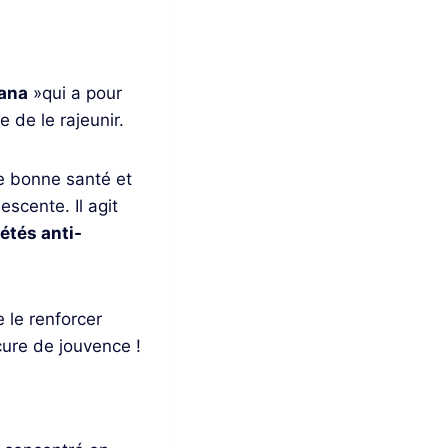
ana
»qui a pour
 de le rajeunir.
ne bonne santé et
scente. Il agit
iétés anti-
 le renforcer
 cure de jouvence !