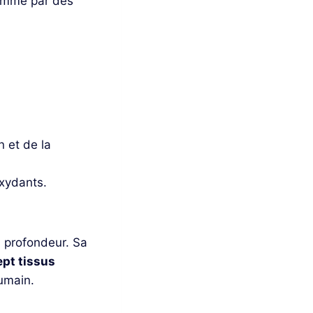
sommé par des
n et de la
oxydants.
en profondeur. Sa
ept tissus
umain.