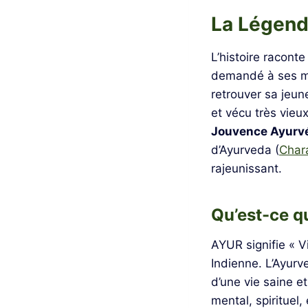
La Légen
L’histoire racont
demandé à ses mé
retrouver sa jeu
et vécu très vieux
Jouvence Ayurv
d’Ayurveda (
Char
rajeunissant.
Qu’est-ce q
AYUR signifie « V
Indienne. L’Ayurve
d’une vie saine 
mental, spirituel,