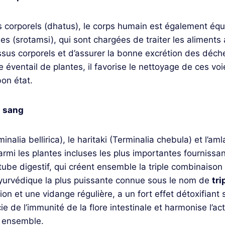
s corporels (dhatus), le corps humain est également éq
les (srotamsi), qui sont chargées de traiter les aliment
tissus corporels et d’assurer la bonne excrétion des déch
 éventail de plantes, il favorise le nettoyage de ces voi
bon état.
t sang
inalia bellirica), le haritaki (Terminalia chebula) et l’am
parmi les plantes incluses les plus importantes fournissa
tube digestif, qui créent ensemble la triple combinaison
ayurvédique la plus puissante connue sous le nom de
tri
n et une vidange régulière, a un fort effet détoxifiant s
cie de l’immunité de la flore intestinale et harmonise l’a
n ensemble.