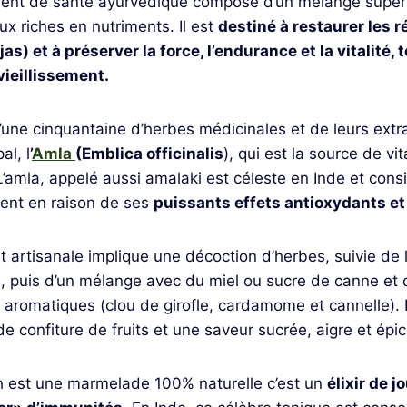
ent de santé ayurvédique composé d’un mélange super
ux riches en nutriments. Il est
destiné à restaurer les 
jas) et à préserver la force, l’endurance et la vitalité,
vieillissement.
d’une cinquantaine d’herbes médicinales et de leurs extra
al, l
’
Amla
(Emblica officinalis
), qui est la source de vi
L’amla, appelé aussi amalaki est céleste en Inde et co
ment en raison de ses
puissants effets antioxydants et 
t artisanale implique une décoction d’herbes, suivie de 
é, puis d’un mélange avec du miel ou sucre de canne et d
aromatiques (clou de girofle, cardamome et cannelle). L
e confiture de fruits et une saveur sucrée, aigre et épi
est une marmelade 100% naturelle c’est un
élixir de 