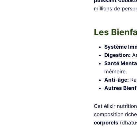
puissant «boost
millions de perso
Les Bienf
Système Imm
Digestion:
Am
Santé Menta
mémoire.
Anti-âge:
Ral
Autres Bienf
Cet élixir nutriti
composition rich
corporels
(dhatus