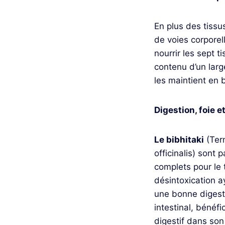
En plus des tissu
de voies corporel
nourrir les sept 
contenu d’un large
les maintient en 
Digestion, foie e
Le bibhitaki
(Term
officinalis) sont 
complets pour le 
désintoxication 
une bonne digestio
intestinal, bénéfi
digestif dans so