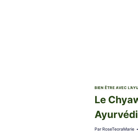
BIEN ÊTRE AVEC L'A
Le Chyaw
Ayurvéd
Par
RoseTeoraMarie