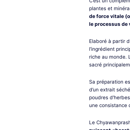
C’est un complém
plantes et minéra
de force vitale (o
le processus de 
Elaboré à partir 
l’ingrédient princip
riche au monde. 
sacré principale
Sa préparation es
d’un extrait séch
poudres d’herbes 
une consistance d
Le Chyawanprash 