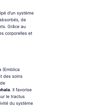
uipé d’un système
s absorbés, de
ets. Grâce au
es corporelles et
la (Emblica
nt des soins
 de
phala
. Il favorise
ur le tractus
ctivité du système