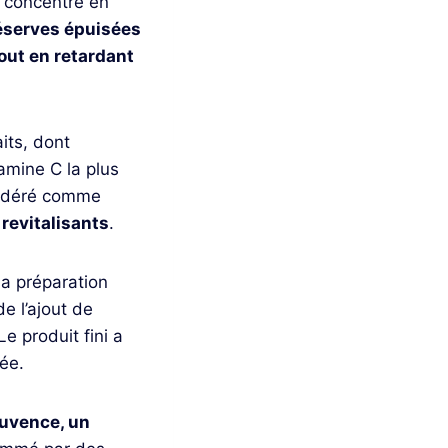
 concentré en
réserves épuisées
 tout en retardant
its, dont
tamine C la plus
nsidéré comme
revitalisants
.
la préparation
e l’ajout de
e produit fini a
cée.
jouvence, un