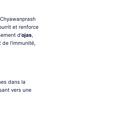
s, Chyawanprash
urrit et renforce
nnement d’
ojas
,
t de l’immunité,
nes dans la
sant vers une