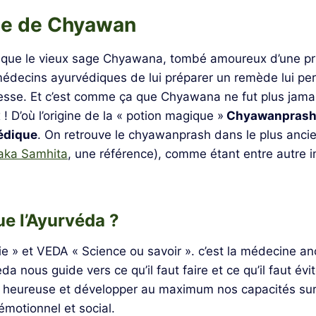
de de Chyawan
e que le vieux sage Chyawana, tombé amoureux d’une pri
decins ayurvédiques de lui préparer un remède lui pe
nesse. Et c’est comme ça que Chyawana ne fut plus jamai
 ! D’où l’origine de la « potion magique »
Chyawanprash :
édique
. On retrouve le chyawanprash dans le plus ancie
aka Samhita
, une référence), comme étant entre autre i
ue l’Ayurvéda ?
ie » et VEDA « Science ou savoir ». c’est la médecine an
da nous guide vers ce qu’il faut faire et ce qu’il faut évit
et heureuse et développer au maximum nos capacités sur 
 émotionnel et social.