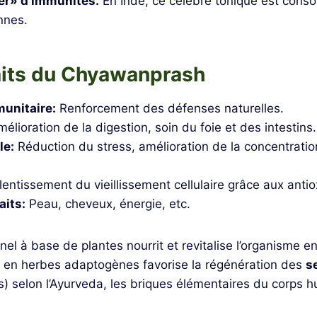
er» d’immunités.
En Inde, ce célèbre tonique est con
nnes.
aits du Chyawanprash
unitaire:
Renforcement des défenses naturelles.
élioration de la digestion, soin du foie et des intestins.
le:
Réduction du stress, amélioration de la concentratio
entissement du vieillissement cellulaire grâce aux anti
aits:
Peau, cheveux, énergie, etc.
onnel à base de plantes nourrit et revitalise l’organisme 
e en herbes adaptogènes favorise la régénération des
s
) selon l’Ayurveda, les briques élémentaires du corps h